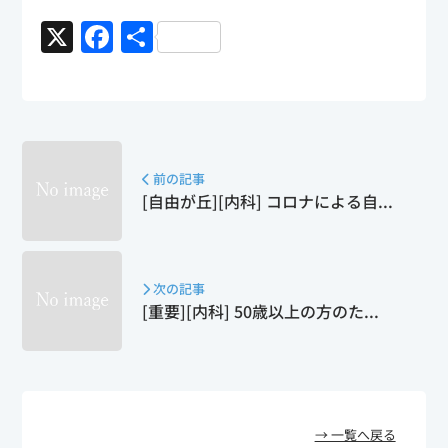
X
F
共
a
有
c
e
b
前の記事
o
[自由が丘][内科] コロナによる自...
o
k
次の記事
[重要][内科] 50歳以上の方のた...
→ 一覧へ戻る