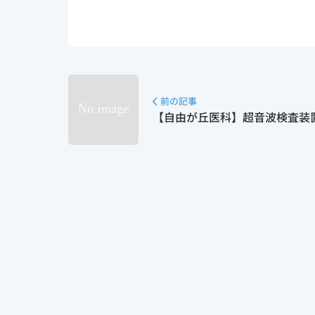
a
有
c
e
b
o
前の記事
o
【自由が丘医科】超音波検査装置が
k