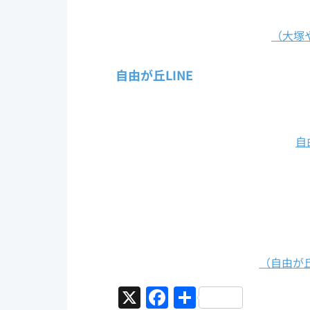
（大塚や
自由が丘LINE
自
（自由が丘
X
F
共