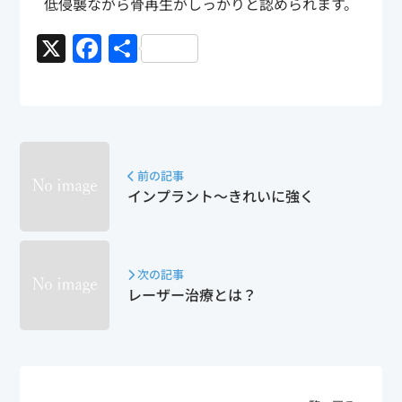
低侵襲ながら骨再生がしっかりと認められます。
X
F
共
a
有
c
e
b
前の記事
o
インプラント～きれいに強く
o
k
次の記事
レーザー治療とは？