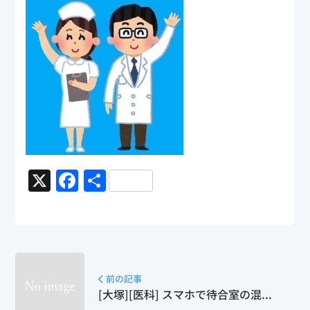
X
F
共
a
有
c
e
b
前の記事
o
[大塚][医科] スマホで待合室の混...